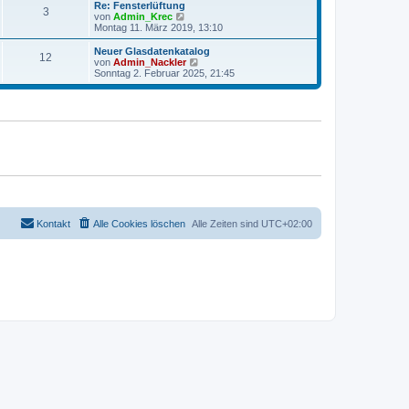
r
e
Re: Fensterlüftung
r
3
B
s
N
von
Admin_Krec
a
e
t
e
Montag 11. März 2019, 13:10
g
i
e
u
t
r
e
Neuer Glasdatenkatalog
r
12
B
s
N
von
Admin_Nackler
a
e
t
e
Sonntag 2. Februar 2025, 21:45
g
i
e
u
t
r
e
r
B
s
a
e
t
g
i
e
t
r
r
B
a
e
g
i
t
r
a
g
Kontakt
Alle Cookies löschen
Alle Zeiten sind
UTC+02:00