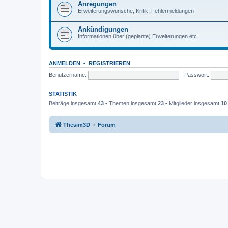
Anregungen
Erweiterungswünsche, Kritik, Fehlermeldungen
Ankündigungen
Informationen über (geplante) Erweiterungen etc.
ANMELDEN
•
REGISTRIEREN
Benutzername:
Passwort:
STATISTIK
Beiträge insgesamt
43
• Themen insgesamt
23
• Mitglieder insgesamt
10
Thesim3D
Forum