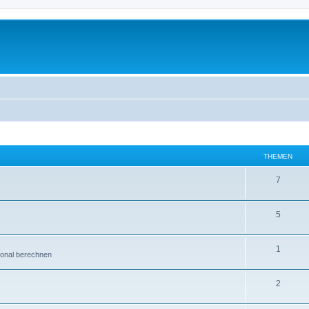
THEMEN
7
5
1
ional berechnen
2