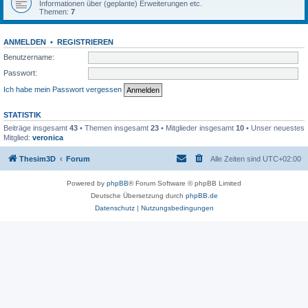
Informationen über (geplante) Erweiterungen etc.
Themen:
7
ANMELDEN
•
REGISTRIEREN
Benutzername:
Passwort:
Ich habe mein Passwort vergessen
STATISTIK
Beiträge insgesamt
43
• Themen insgesamt
23
• Mitglieder insgesamt
10
• Unser neuestes
Mitglied:
veronica
Thesim3D
Forum
Alle Zeiten sind
UTC+02:00
Powered by
phpBB
® Forum Software © phpBB Limited
Deutsche Übersetzung durch
phpBB.de
Datenschutz
|
Nutzungsbedingungen