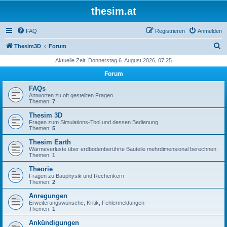
thesim.at
FAQ
Registrieren
Anmelden
S
Thesim3D
Forum
u
Aktuelle Zeit: Donnerstag 6. August 2026, 07:25
c
Forum
h
FAQs
e
Antworten zu oft gestellten Fragen
Themen:
7
Thesim 3D
Fragen zum Simulations-Tool und dessen Bedienung
Themen:
5
Thesim Earth
Wärmeverluste über erdbodenberührte Bauteile mehrdimensional berechnen
Themen:
1
Theorie
Fragen zu Bauphysik und Rechenkern
Themen:
2
Anregungen
Erweiterungswünsche, Kritik, Fehlermeldungen
Themen:
1
Ankündigungen