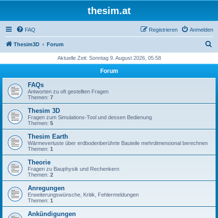
thesim.at
FAQ
Registrieren
Anmelden
S
Thesim3D
Forum
u
Aktuelle Zeit: Sonntag 9. August 2026, 05:58
c
Forum
h
FAQs
e
Antworten zu oft gestellten Fragen
Themen:
7
Thesim 3D
Fragen zum Simulations-Tool und dessen Bedienung
Themen:
5
Thesim Earth
Wärmeverluste über erdbodenberührte Bauteile mehrdimensional berechnen
Themen:
1
Theorie
Fragen zu Bauphysik und Rechenkern
Themen:
2
Anregungen
Erweiterungswünsche, Kritik, Fehlermeldungen
Themen:
1
Ankündigungen