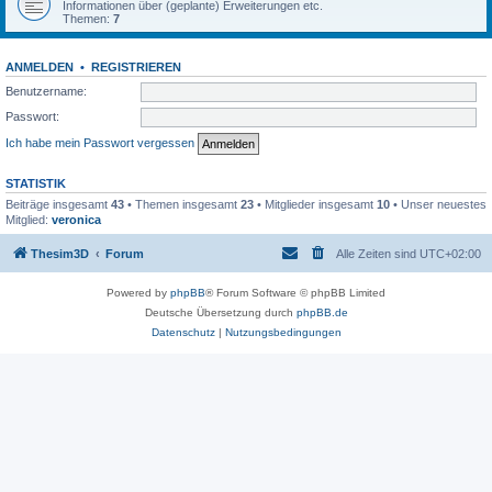
Informationen über (geplante) Erweiterungen etc.
Themen:
7
ANMELDEN
•
REGISTRIEREN
Benutzername:
Passwort:
Ich habe mein Passwort vergessen
STATISTIK
Beiträge insgesamt
43
• Themen insgesamt
23
• Mitglieder insgesamt
10
• Unser neuestes
Mitglied:
veronica
Thesim3D
Forum
Alle Zeiten sind
UTC+02:00
Powered by
phpBB
® Forum Software © phpBB Limited
Deutsche Übersetzung durch
phpBB.de
Datenschutz
|
Nutzungsbedingungen