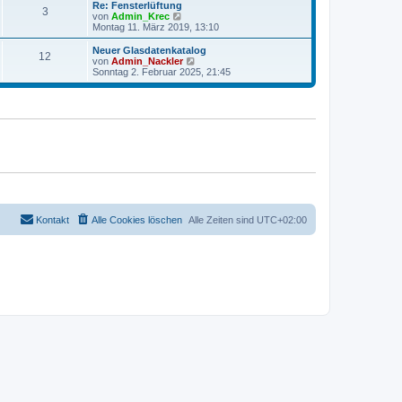
r
e
Re: Fensterlüftung
r
3
B
s
N
von
Admin_Krec
a
e
t
e
Montag 11. März 2019, 13:10
g
i
e
u
t
r
e
Neuer Glasdatenkatalog
r
12
B
s
N
von
Admin_Nackler
a
e
t
e
Sonntag 2. Februar 2025, 21:45
g
i
e
u
t
r
e
r
B
s
a
e
t
g
i
e
t
r
r
B
a
e
g
i
t
r
a
g
Kontakt
Alle Cookies löschen
Alle Zeiten sind
UTC+02:00