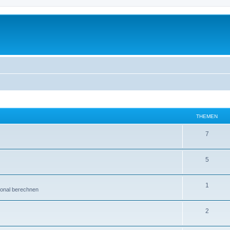
THEMEN
7
5
1
ional berechnen
2