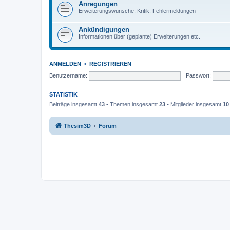
Anregungen
Erweiterungswünsche, Kritik, Fehlermeldungen
Ankündigungen
Informationen über (geplante) Erweiterungen etc.
ANMELDEN
•
REGISTRIEREN
Benutzername:
Passwort:
STATISTIK
Beiträge insgesamt
43
• Themen insgesamt
23
• Mitglieder insgesamt
10
Thesim3D
Forum