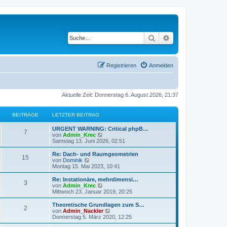
Suche
Erweiterte Suche
Registrieren
Anmelden
Aktuelle Zeit: Donnerstag 6. August 2026, 21:37
BEITRÄGE
LETZTER BEITRAG
URGENT WARNING: Critical phpB…
7
N
von
Admin_Krec
e
Samstag 13. Juni 2026, 02:51
u
e
Re: Dach- und Raumgeometrien
15
s
N
von
Dominik
t
e
Montag 15. Mai 2023, 10:41
e
u
r
e
Re: Instationäre, mehrdimensi…
3
B
s
N
von
Admin_Krec
e
t
e
Mittwoch 23. Januar 2019, 20:25
i
e
u
t
r
e
Theoretische Grundlagen zum S…
r
2
B
s
N
von
Admin_Nackler
a
e
t
e
Donnerstag 5. März 2020, 12:25
g
i
e
u
t