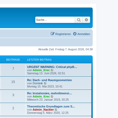
Suche
Erweiterte Suche
Registrieren
Anmelden
Aktuelle Zeit: Freitag 7. August 2026, 04:38
BEITRÄGE
LETZTER BEITRAG
URGENT WARNING: Critical phpB…
7
N
von
Admin_Krec
e
Samstag 13. Juni 2026, 02:51
u
e
Re: Dach- und Raumgeometrien
15
s
N
von
Dominik
t
e
Montag 15. Mai 2023, 10:41
e
u
r
e
Re: Instationäre, mehrdimensi…
3
B
s
N
von
Admin_Krec
e
t
e
Mittwoch 23. Januar 2019, 20:25
i
e
u
t
r
e
Theoretische Grundlagen zum S…
r
2
B
s
N
von
Admin_Nackler
a
e
t
e
Donnerstag 5. März 2020, 12:25
g
i
e
u
t