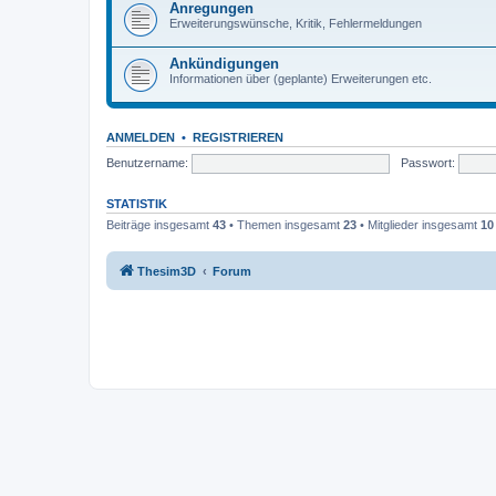
Anregungen
Erweiterungswünsche, Kritik, Fehlermeldungen
Ankündigungen
Informationen über (geplante) Erweiterungen etc.
ANMELDEN
•
REGISTRIEREN
Benutzername:
Passwort:
STATISTIK
Beiträge insgesamt
43
• Themen insgesamt
23
• Mitglieder insgesamt
10
Thesim3D
Forum