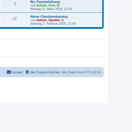
r
e
Re: Fensterlüftung
r
3
B
s
N
von
Admin_Krec
a
e
t
e
Montag 11. März 2019, 13:10
g
i
e
u
t
r
e
Neuer Glasdatenkatalog
r
12
B
s
N
von
Admin_Nackler
a
e
t
e
Sonntag 2. Februar 2025, 21:45
g
i
e
u
t
r
e
r
B
s
a
e
t
g
i
e
t
r
r
B
a
e
g
i
t
r
a
g
Kontakt
Alle Cookies löschen
Alle Zeiten sind
UTC+02:00