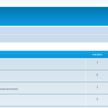
THEMEN
7
5
1
ional berechnen
2