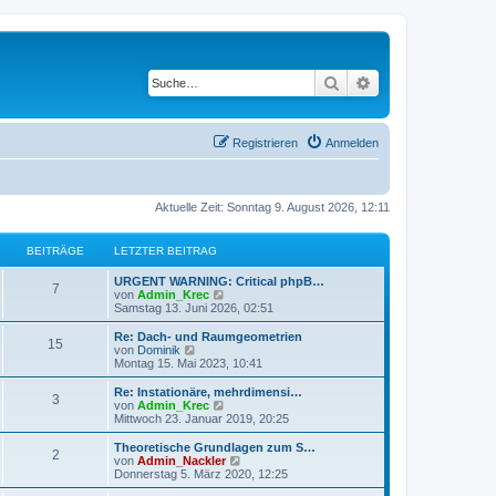
Suche
Erweiterte Suche
Registrieren
Anmelden
Aktuelle Zeit: Sonntag 9. August 2026, 12:11
BEITRÄGE
LETZTER BEITRAG
URGENT WARNING: Critical phpB…
7
N
von
Admin_Krec
e
Samstag 13. Juni 2026, 02:51
u
e
Re: Dach- und Raumgeometrien
15
s
N
von
Dominik
t
e
Montag 15. Mai 2023, 10:41
e
u
r
e
Re: Instationäre, mehrdimensi…
3
B
s
N
von
Admin_Krec
e
t
e
Mittwoch 23. Januar 2019, 20:25
i
e
u
t
r
e
Theoretische Grundlagen zum S…
r
2
B
s
N
von
Admin_Nackler
a
e
t
e
Donnerstag 5. März 2020, 12:25
g
i
e
u
t