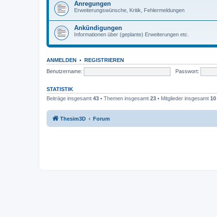
Anregungen
Erweiterungswünsche, Kritik, Fehlermeldungen
Ankündigungen
Informationen über (geplante) Erweiterungen etc.
ANMELDEN
•
REGISTRIEREN
Benutzername:
Passwort:
STATISTIK
Beiträge insgesamt
43
• Themen insgesamt
23
• Mitglieder insgesamt
10
Thesim3D
Forum