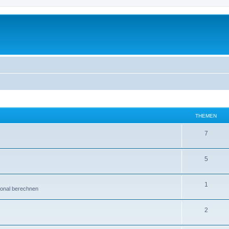
THEMEN
7
5
1
ional berechnen
2