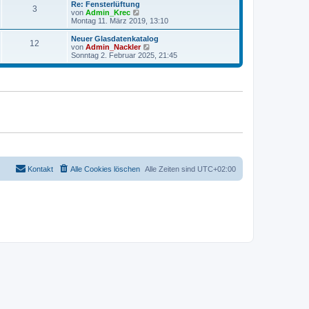
r
e
Re: Fensterlüftung
r
3
B
s
N
von
Admin_Krec
a
e
t
e
Montag 11. März 2019, 13:10
g
i
e
u
t
r
e
Neuer Glasdatenkatalog
r
12
B
s
N
von
Admin_Nackler
a
e
t
e
Sonntag 2. Februar 2025, 21:45
g
i
e
u
t
r
e
r
B
s
a
e
t
g
i
e
t
r
r
B
a
e
g
i
t
r
a
g
Kontakt
Alle Cookies löschen
Alle Zeiten sind
UTC+02:00