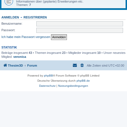
Informationen über (geplante) Erweiterungen etc.
Themen:
7
ANMELDEN
•
REGISTRIEREN
Benutzername:
Passwort:
Ich habe mein Passwort vergessen
STATISTIK
Beiträge insgesamt
43
• Themen insgesamt
23
• Mitglieder insgesamt
10
• Unser neuestes
Mitglied:
veronica
Thesim3D
Forum
Alle Zeiten sind
UTC+02:00
Powered by
phpBB
® Forum Software © phpBB Limited
Deutsche Übersetzung durch
phpBB.de
Datenschutz
|
Nutzungsbedingungen