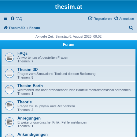
thesim.at
FAQ
Registrieren
Anmelden
S
Thesim3D
Forum
u
Aktuelle Zeit: Samstag 8. August 2026, 09:02
c
Forum
h
FAQs
e
Antworten zu oft gestellten Fragen
Themen:
7
Thesim 3D
Fragen zum Simulations-Tool und dessen Bedienung
Themen:
5
Thesim Earth
Wärmeverluste über erdbodenberührte Bauteile mehrdimensional berechnen
Themen:
1
Theorie
Fragen zu Bauphysik und Rechenkern
Themen:
2
Anregungen
Erweiterungswünsche, Kritik, Fehlermeldungen
Themen:
1
Ankündigungen