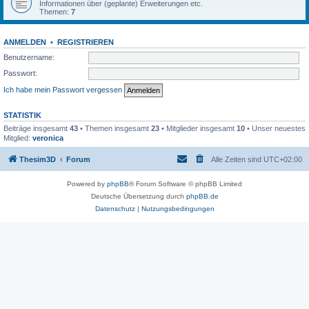
Informationen über (geplante) Erweiterungen etc.
Themen:
7
ANMELDEN
•
REGISTRIEREN
Benutzername:
Passwort:
Ich habe mein Passwort vergessen
STATISTIK
Beiträge insgesamt
43
• Themen insgesamt
23
• Mitglieder insgesamt
10
• Unser neuestes
Mitglied:
veronica
Thesim3D
Forum
Alle Zeiten sind
UTC+02:00
Powered by
phpBB
® Forum Software © phpBB Limited
Deutsche Übersetzung durch
phpBB.de
Datenschutz
|
Nutzungsbedingungen