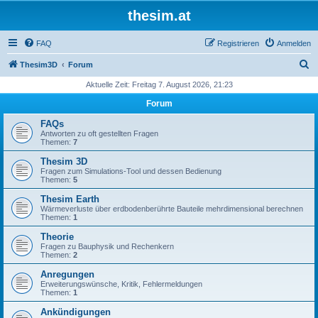
thesim.at
FAQ
Registrieren
Anmelden
S
Thesim3D
Forum
u
Aktuelle Zeit: Freitag 7. August 2026, 21:23
c
Forum
h
FAQs
e
Antworten zu oft gestellten Fragen
Themen:
7
Thesim 3D
Fragen zum Simulations-Tool und dessen Bedienung
Themen:
5
Thesim Earth
Wärmeverluste über erdbodenberührte Bauteile mehrdimensional berechnen
Themen:
1
Theorie
Fragen zu Bauphysik und Rechenkern
Themen:
2
Anregungen
Erweiterungswünsche, Kritik, Fehlermeldungen
Themen:
1
Ankündigungen