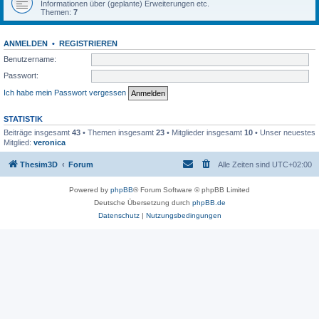
Informationen über (geplante) Erweiterungen etc.
Themen:
7
ANMELDEN
•
REGISTRIEREN
Benutzername:
Passwort:
Ich habe mein Passwort vergessen
STATISTIK
Beiträge insgesamt
43
• Themen insgesamt
23
• Mitglieder insgesamt
10
• Unser neuestes
Mitglied:
veronica
Thesim3D
Forum
Alle Zeiten sind
UTC+02:00
Powered by
phpBB
® Forum Software © phpBB Limited
Deutsche Übersetzung durch
phpBB.de
Datenschutz
|
Nutzungsbedingungen