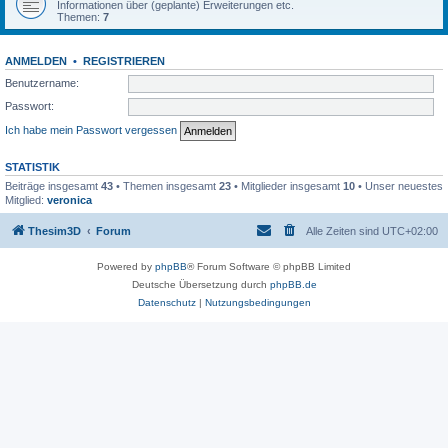
Informationen über (geplante) Erweiterungen etc.
Themen:
7
ANMELDEN
•
REGISTRIEREN
Benutzername:
Passwort:
Ich habe mein Passwort vergessen
STATISTIK
Beiträge insgesamt
43
• Themen insgesamt
23
• Mitglieder insgesamt
10
• Unser neuestes
Mitglied:
veronica
Thesim3D
Forum
Alle Zeiten sind
UTC+02:00
Powered by
phpBB
® Forum Software © phpBB Limited
Deutsche Übersetzung durch
phpBB.de
Datenschutz
|
Nutzungsbedingungen