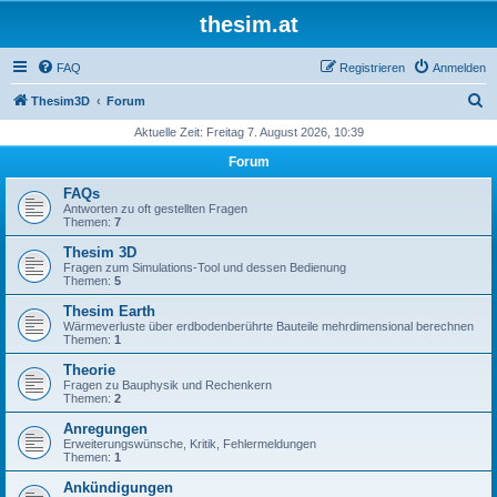
thesim.at
FAQ
Registrieren
Anmelden
S
Thesim3D
Forum
u
Aktuelle Zeit: Freitag 7. August 2026, 10:39
c
Forum
h
FAQs
e
Antworten zu oft gestellten Fragen
Themen:
7
Thesim 3D
Fragen zum Simulations-Tool und dessen Bedienung
Themen:
5
Thesim Earth
Wärmeverluste über erdbodenberührte Bauteile mehrdimensional berechnen
Themen:
1
Theorie
Fragen zu Bauphysik und Rechenkern
Themen:
2
Anregungen
Erweiterungswünsche, Kritik, Fehlermeldungen
Themen:
1
Ankündigungen