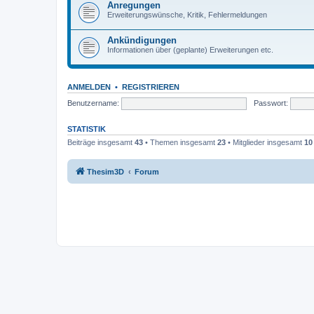
Anregungen
Erweiterungswünsche, Kritik, Fehlermeldungen
Ankündigungen
Informationen über (geplante) Erweiterungen etc.
ANMELDEN
•
REGISTRIEREN
Benutzername:
Passwort:
STATISTIK
Beiträge insgesamt
43
• Themen insgesamt
23
• Mitglieder insgesamt
10
Thesim3D
Forum