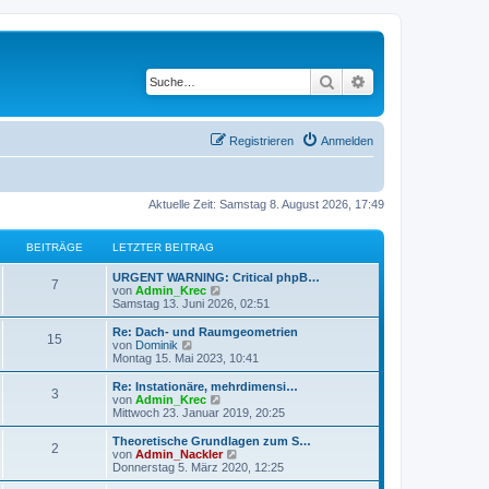
Suche
Erweiterte Suche
Registrieren
Anmelden
Aktuelle Zeit: Samstag 8. August 2026, 17:49
BEITRÄGE
LETZTER BEITRAG
URGENT WARNING: Critical phpB…
7
N
von
Admin_Krec
e
Samstag 13. Juni 2026, 02:51
u
e
Re: Dach- und Raumgeometrien
15
s
N
von
Dominik
t
e
Montag 15. Mai 2023, 10:41
e
u
r
e
Re: Instationäre, mehrdimensi…
3
B
s
N
von
Admin_Krec
e
t
e
Mittwoch 23. Januar 2019, 20:25
i
e
u
t
r
e
Theoretische Grundlagen zum S…
r
2
B
s
N
von
Admin_Nackler
a
e
t
e
Donnerstag 5. März 2020, 12:25
g
i
e
u
t