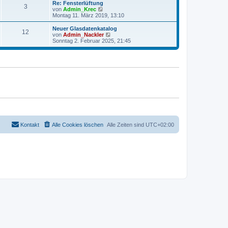
r
e
Re: Fensterlüftung
r
3
B
s
N
von
Admin_Krec
a
e
t
e
Montag 11. März 2019, 13:10
g
i
e
u
t
r
e
Neuer Glasdatenkatalog
r
12
B
s
N
von
Admin_Nackler
a
e
t
e
Sonntag 2. Februar 2025, 21:45
g
i
e
u
t
r
e
r
B
s
a
e
t
g
i
e
t
r
r
B
a
e
g
i
t
r
a
g
Kontakt
Alle Cookies löschen
Alle Zeiten sind
UTC+02:00