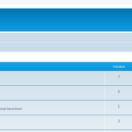
THEMEN
7
5
1
ional berechnen
2