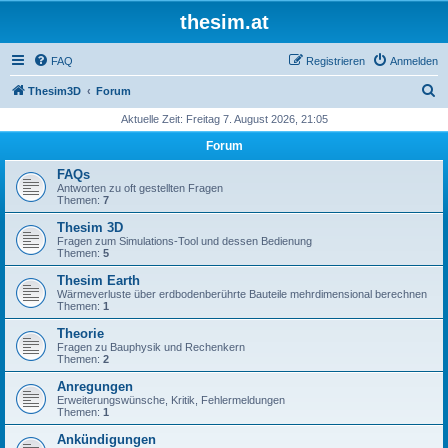
thesim.at
FAQ
Registrieren
Anmelden
S
Thesim3D
Forum
u
Aktuelle Zeit: Freitag 7. August 2026, 21:05
c
Forum
h
FAQs
e
Antworten zu oft gestellten Fragen
Themen:
7
Thesim 3D
Fragen zum Simulations-Tool und dessen Bedienung
Themen:
5
Thesim Earth
Wärmeverluste über erdbodenberührte Bauteile mehrdimensional berechnen
Themen:
1
Theorie
Fragen zu Bauphysik und Rechenkern
Themen:
2
Anregungen
Erweiterungswünsche, Kritik, Fehlermeldungen
Themen:
1
Ankündigungen