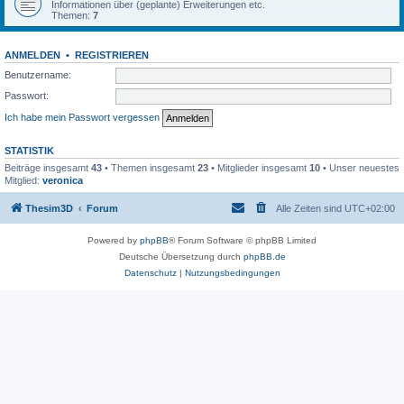
Informationen über (geplante) Erweiterungen etc.
Themen:
7
ANMELDEN
•
REGISTRIEREN
Benutzername:
Passwort:
Ich habe mein Passwort vergessen
STATISTIK
Beiträge insgesamt
43
• Themen insgesamt
23
• Mitglieder insgesamt
10
• Unser neuestes
Mitglied:
veronica
Thesim3D
Forum
Alle Zeiten sind
UTC+02:00
Powered by
phpBB
® Forum Software © phpBB Limited
Deutsche Übersetzung durch
phpBB.de
Datenschutz
|
Nutzungsbedingungen