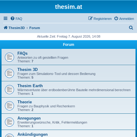
thesim.at
FAQ
Registrieren
Anmelden
S
Thesim3D
Forum
u
Aktuelle Zeit: Freitag 7. August 2026, 14:08
c
Forum
h
FAQs
e
Antworten zu oft gestellten Fragen
Themen:
7
Thesim 3D
Fragen zum Simulations-Tool und dessen Bedienung
Themen:
5
Thesim Earth
Wärmeverluste über erdbodenberührte Bauteile mehrdimensional berechnen
Themen:
1
Theorie
Fragen zu Bauphysik und Rechenkern
Themen:
2
Anregungen
Erweiterungswünsche, Kritik, Fehlermeldungen
Themen:
1
Ankündigungen