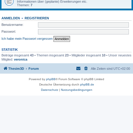
Informationen über (geplante) Erweiterungen etc.
Themen:
7
ANMELDEN
•
REGISTRIEREN
Benutzername:
Passwort:
Ich habe mein Passwort vergessen
STATISTIK
Beiträge insgesamt
43
• Themen insgesamt
23
• Mitglieder insgesamt
10
• Unser neuestes
Mitglied:
veronica
Thesim3D
Forum
Alle Zeiten sind
UTC+02:00
Powered by
phpBB
® Forum Software © phpBB Limited
Deutsche Übersetzung durch
phpBB.de
Datenschutz
|
Nutzungsbedingungen