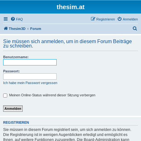
thesim.at
FAQ
Registrieren
Anmelden
S
Thesim3D
Forum
u
Sie müssen sich anmelden, um in diesem Forum Beiträge
c
zu schreiben.
h
Benutzername:
e
Passwort:
Ich habe mein Passwort vergessen
Meinen Online-Status während dieser Sitzung verbergen
REGISTRIEREN
Sie müssen in diesem Forum registriert sein, um sich anmelden zu können.
Die Registrierung ist in wenigen Augenblicken erledigt und ermöglicht es
Ihnen, auf weitere Funktionen zuzugreifen. Die Board-Administration kann