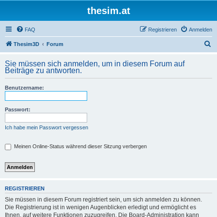
thesim.at
FAQ
Registrieren
Anmelden
S
Thesim3D
Forum
u
Sie müssen sich anmelden, um in diesem Forum auf
c
Beiträge zu antworten.
h
Benutzername:
e
Passwort:
Ich habe mein Passwort vergessen
Meinen Online-Status während dieser Sitzung verbergen
REGISTRIEREN
Sie müssen in diesem Forum registriert sein, um sich anmelden zu können.
Die Registrierung ist in wenigen Augenblicken erledigt und ermöglicht es
Ihnen, auf weitere Funktionen zuzugreifen. Die Board-Administration kann