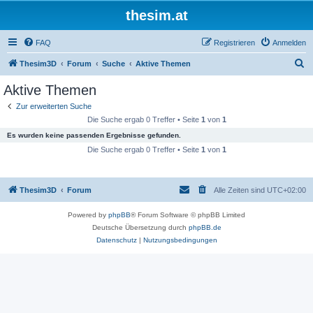
thesim.at
FAQ
Registrieren
Anmelden
S
Thesim3D
Forum
Suche
Aktive Themen
u
Aktive Themen
c
Zur erweiterten Suche
h
Die Suche ergab 0 Treffer • Seite
1
von
1
e
Es wurden keine passenden Ergebnisse gefunden.
Die Suche ergab 0 Treffer • Seite
1
von
1
Thesim3D
Forum
Alle Zeiten sind
UTC+02:00
Powered by
phpBB
® Forum Software © phpBB Limited
Deutsche Übersetzung durch
phpBB.de
Datenschutz
|
Nutzungsbedingungen