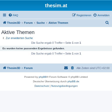
thesim.at
FAQ
Registrieren
Anmelden
S
Thesim3D
Forum
Suche
Aktive Themen
u
Aktive Themen
c
Zur erweiterten Suche
h
Die Suche ergab 0 Treffer • Seite
1
von
1
e
Es wurden keine passenden Ergebnisse gefunden.
Die Suche ergab 0 Treffer • Seite
1
von
1
Thesim3D
Forum
Alle Zeiten sind
UTC+02:00
Powered by
phpBB
® Forum Software © phpBB Limited
Deutsche Übersetzung durch
phpBB.de
Datenschutz
|
Nutzungsbedingungen