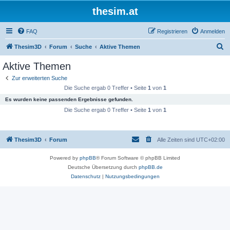
thesim.at
FAQ
Registrieren
Anmelden
S
Thesim3D
Forum
Suche
Aktive Themen
u
Aktive Themen
c
Zur erweiterten Suche
h
Die Suche ergab 0 Treffer • Seite
1
von
1
e
Es wurden keine passenden Ergebnisse gefunden.
Die Suche ergab 0 Treffer • Seite
1
von
1
Thesim3D
Forum
Alle Zeiten sind
UTC+02:00
Powered by
phpBB
® Forum Software © phpBB Limited
Deutsche Übersetzung durch
phpBB.de
Datenschutz
|
Nutzungsbedingungen