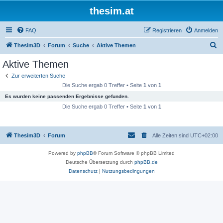
thesim.at
FAQ
Registrieren
Anmelden
S
Thesim3D
Forum
Suche
Aktive Themen
u
Aktive Themen
c
Zur erweiterten Suche
h
Die Suche ergab 0 Treffer • Seite
1
von
1
e
Es wurden keine passenden Ergebnisse gefunden.
Die Suche ergab 0 Treffer • Seite
1
von
1
Thesim3D
Forum
Alle Zeiten sind
UTC+02:00
Powered by
phpBB
® Forum Software © phpBB Limited
Deutsche Übersetzung durch
phpBB.de
Datenschutz
|
Nutzungsbedingungen