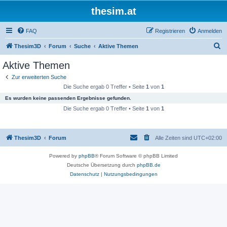
thesim.at
FAQ
Registrieren
Anmelden
S
Thesim3D
Forum
Suche
Aktive Themen
u
Aktive Themen
c
Zur erweiterten Suche
h
Die Suche ergab 0 Treffer • Seite
1
von
1
e
Es wurden keine passenden Ergebnisse gefunden.
Die Suche ergab 0 Treffer • Seite
1
von
1
Thesim3D
Forum
Alle Zeiten sind
UTC+02:00
Powered by
phpBB
® Forum Software © phpBB Limited
Deutsche Übersetzung durch
phpBB.de
Datenschutz
|
Nutzungsbedingungen