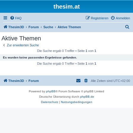
thesim.at
FAQ
Registrieren
Anmelden
S
Thesim3D
Forum
Suche
Aktive Themen
u
Aktive Themen
c
Zur erweiterten Suche
h
Die Suche ergab 0 Treffer • Seite
1
von
1
e
Es wurden keine passenden Ergebnisse gefunden.
Die Suche ergab 0 Treffer • Seite
1
von
1
Thesim3D
Forum
Alle Zeiten sind
UTC+02:00
Powered by
phpBB
® Forum Software © phpBB Limited
Deutsche Übersetzung durch
phpBB.de
Datenschutz
|
Nutzungsbedingungen