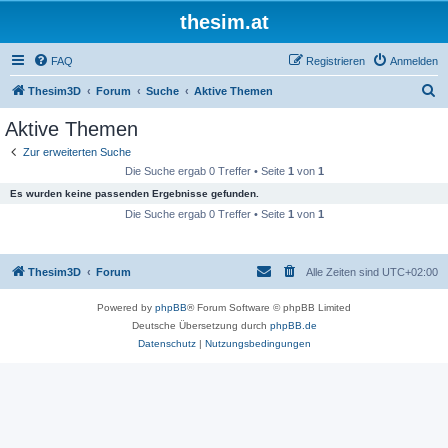
thesim.at
FAQ
Registrieren
Anmelden
S
Thesim3D
Forum
Suche
Aktive Themen
u
Aktive Themen
c
Zur erweiterten Suche
h
Die Suche ergab 0 Treffer • Seite
1
von
1
e
Es wurden keine passenden Ergebnisse gefunden.
Die Suche ergab 0 Treffer • Seite
1
von
1
Thesim3D
Forum
Alle Zeiten sind
UTC+02:00
Powered by
phpBB
® Forum Software © phpBB Limited
Deutsche Übersetzung durch
phpBB.de
Datenschutz
|
Nutzungsbedingungen