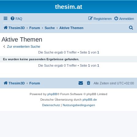
thesim.at
FAQ
Registrieren
Anmelden
S
Thesim3D
Forum
Suche
Aktive Themen
u
Aktive Themen
c
Zur erweiterten Suche
h
Die Suche ergab 0 Treffer • Seite
1
von
1
e
Es wurden keine passenden Ergebnisse gefunden.
Die Suche ergab 0 Treffer • Seite
1
von
1
Thesim3D
Forum
Alle Zeiten sind
UTC+02:00
Powered by
phpBB
® Forum Software © phpBB Limited
Deutsche Übersetzung durch
phpBB.de
Datenschutz
|
Nutzungsbedingungen