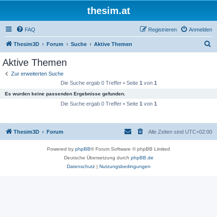
thesim.at
FAQ
Registrieren
Anmelden
S
Thesim3D
Forum
Suche
Aktive Themen
u
Aktive Themen
c
Zur erweiterten Suche
h
Die Suche ergab 0 Treffer • Seite
1
von
1
e
Es wurden keine passenden Ergebnisse gefunden.
Die Suche ergab 0 Treffer • Seite
1
von
1
Thesim3D
Forum
Alle Zeiten sind
UTC+02:00
Powered by
phpBB
® Forum Software © phpBB Limited
Deutsche Übersetzung durch
phpBB.de
Datenschutz
|
Nutzungsbedingungen