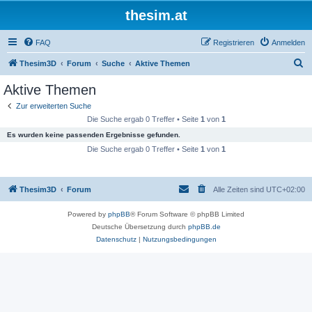
thesim.at
FAQ
Registrieren
Anmelden
S
Thesim3D
Forum
Suche
Aktive Themen
u
Aktive Themen
c
Zur erweiterten Suche
h
Die Suche ergab 0 Treffer • Seite
1
von
1
e
Es wurden keine passenden Ergebnisse gefunden.
Die Suche ergab 0 Treffer • Seite
1
von
1
Thesim3D
Forum
Alle Zeiten sind
UTC+02:00
Powered by
phpBB
® Forum Software © phpBB Limited
Deutsche Übersetzung durch
phpBB.de
Datenschutz
|
Nutzungsbedingungen