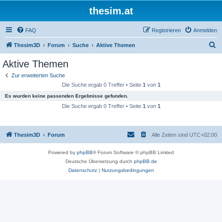
thesim.at
FAQ
Registrieren
Anmelden
S
Thesim3D
Forum
Suche
Aktive Themen
u
Aktive Themen
c
Zur erweiterten Suche
h
Die Suche ergab 0 Treffer • Seite
1
von
1
e
Es wurden keine passenden Ergebnisse gefunden.
Die Suche ergab 0 Treffer • Seite
1
von
1
Thesim3D
Forum
Alle Zeiten sind
UTC+02:00
Powered by
phpBB
® Forum Software © phpBB Limited
Deutsche Übersetzung durch
phpBB.de
Datenschutz
|
Nutzungsbedingungen