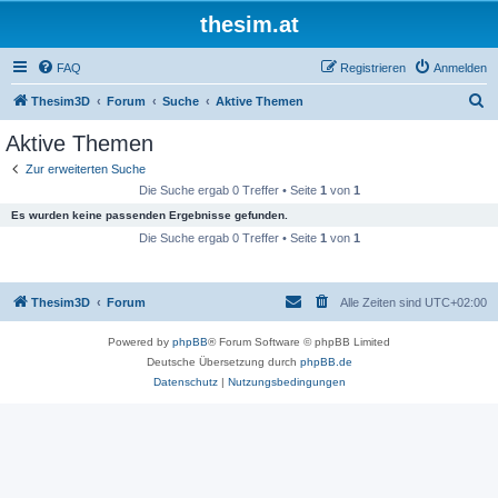
thesim.at
FAQ
Registrieren
Anmelden
S
Thesim3D
Forum
Suche
Aktive Themen
u
Aktive Themen
c
Zur erweiterten Suche
h
Die Suche ergab 0 Treffer • Seite
1
von
1
e
Es wurden keine passenden Ergebnisse gefunden.
Die Suche ergab 0 Treffer • Seite
1
von
1
Thesim3D
Forum
Alle Zeiten sind
UTC+02:00
Powered by
phpBB
® Forum Software © phpBB Limited
Deutsche Übersetzung durch
phpBB.de
Datenschutz
|
Nutzungsbedingungen