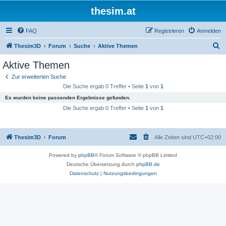
thesim.at
FAQ
Registrieren
Anmelden
S
Thesim3D
Forum
Suche
Aktive Themen
u
Aktive Themen
c
Zur erweiterten Suche
h
Die Suche ergab 0 Treffer • Seite
1
von
1
e
Es wurden keine passenden Ergebnisse gefunden.
Die Suche ergab 0 Treffer • Seite
1
von
1
Thesim3D
Forum
Alle Zeiten sind
UTC+02:00
Powered by
phpBB
® Forum Software © phpBB Limited
Deutsche Übersetzung durch
phpBB.de
Datenschutz
|
Nutzungsbedingungen