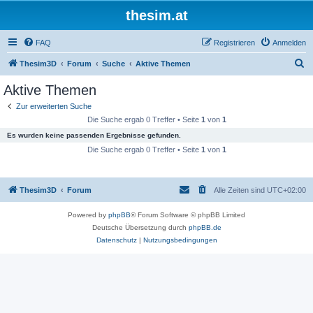
thesim.at
FAQ
Registrieren
Anmelden
S
Thesim3D
Forum
Suche
Aktive Themen
u
Aktive Themen
c
Zur erweiterten Suche
h
Die Suche ergab 0 Treffer • Seite
1
von
1
e
Es wurden keine passenden Ergebnisse gefunden.
Die Suche ergab 0 Treffer • Seite
1
von
1
Thesim3D
Forum
Alle Zeiten sind
UTC+02:00
Powered by
phpBB
® Forum Software © phpBB Limited
Deutsche Übersetzung durch
phpBB.de
Datenschutz
|
Nutzungsbedingungen