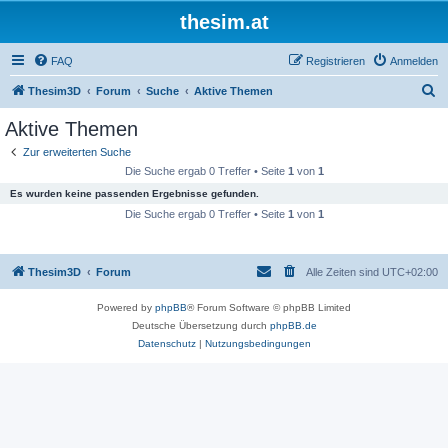
thesim.at
FAQ
Registrieren
Anmelden
S
Thesim3D
Forum
Suche
Aktive Themen
u
Aktive Themen
c
Zur erweiterten Suche
h
Die Suche ergab 0 Treffer • Seite
1
von
1
e
Es wurden keine passenden Ergebnisse gefunden.
Die Suche ergab 0 Treffer • Seite
1
von
1
Thesim3D
Forum
Alle Zeiten sind
UTC+02:00
Powered by
phpBB
® Forum Software © phpBB Limited
Deutsche Übersetzung durch
phpBB.de
Datenschutz
|
Nutzungsbedingungen