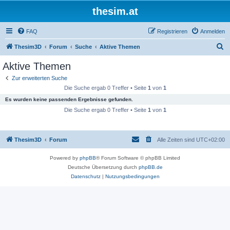
thesim.at
FAQ
Registrieren
Anmelden
S
Thesim3D
Forum
Suche
Aktive Themen
u
Aktive Themen
c
Zur erweiterten Suche
h
Die Suche ergab 0 Treffer • Seite
1
von
1
e
Es wurden keine passenden Ergebnisse gefunden.
Die Suche ergab 0 Treffer • Seite
1
von
1
Thesim3D
Forum
Alle Zeiten sind
UTC+02:00
Powered by
phpBB
® Forum Software © phpBB Limited
Deutsche Übersetzung durch
phpBB.de
Datenschutz
|
Nutzungsbedingungen