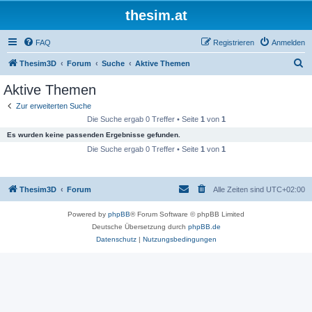
thesim.at
FAQ
Registrieren
Anmelden
S
Thesim3D
Forum
Suche
Aktive Themen
u
Aktive Themen
c
Zur erweiterten Suche
h
Die Suche ergab 0 Treffer • Seite
1
von
1
e
Es wurden keine passenden Ergebnisse gefunden.
Die Suche ergab 0 Treffer • Seite
1
von
1
Thesim3D
Forum
Alle Zeiten sind
UTC+02:00
Powered by
phpBB
® Forum Software © phpBB Limited
Deutsche Übersetzung durch
phpBB.de
Datenschutz
|
Nutzungsbedingungen