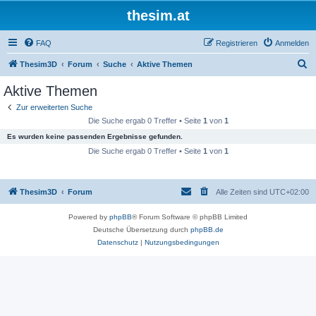
thesim.at
FAQ
Registrieren
Anmelden
S
Thesim3D
Forum
Suche
Aktive Themen
u
Aktive Themen
c
Zur erweiterten Suche
h
Die Suche ergab 0 Treffer • Seite
1
von
1
e
Es wurden keine passenden Ergebnisse gefunden.
Die Suche ergab 0 Treffer • Seite
1
von
1
Thesim3D
Forum
Alle Zeiten sind
UTC+02:00
Powered by
phpBB
® Forum Software © phpBB Limited
Deutsche Übersetzung durch
phpBB.de
Datenschutz
|
Nutzungsbedingungen