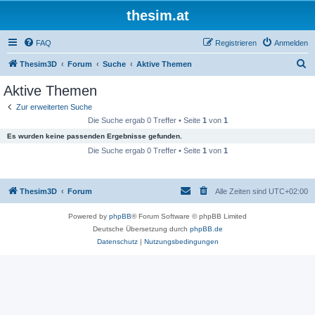
thesim.at
FAQ
Registrieren
Anmelden
S
Thesim3D
Forum
Suche
Aktive Themen
u
Aktive Themen
c
Zur erweiterten Suche
h
Die Suche ergab 0 Treffer • Seite
1
von
1
e
Es wurden keine passenden Ergebnisse gefunden.
Die Suche ergab 0 Treffer • Seite
1
von
1
Thesim3D
Forum
Alle Zeiten sind
UTC+02:00
Powered by
phpBB
® Forum Software © phpBB Limited
Deutsche Übersetzung durch
phpBB.de
Datenschutz
|
Nutzungsbedingungen