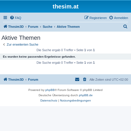
thesim.at
FAQ
Registrieren
Anmelden
S
Thesim3D
Forum
Suche
Aktive Themen
u
Aktive Themen
c
Zur erweiterten Suche
h
Die Suche ergab 0 Treffer • Seite
1
von
1
e
Es wurden keine passenden Ergebnisse gefunden.
Die Suche ergab 0 Treffer • Seite
1
von
1
Thesim3D
Forum
Alle Zeiten sind
UTC+02:00
Powered by
phpBB
® Forum Software © phpBB Limited
Deutsche Übersetzung durch
phpBB.de
Datenschutz
|
Nutzungsbedingungen