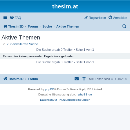
thesim.at
FAQ
Registrieren
Anmelden
S
Thesim3D
Forum
Suche
Aktive Themen
u
Aktive Themen
c
Zur erweiterten Suche
h
Die Suche ergab 0 Treffer • Seite
1
von
1
e
Es wurden keine passenden Ergebnisse gefunden.
Die Suche ergab 0 Treffer • Seite
1
von
1
Thesim3D
Forum
Alle Zeiten sind
UTC+02:00
Powered by
phpBB
® Forum Software © phpBB Limited
Deutsche Übersetzung durch
phpBB.de
Datenschutz
|
Nutzungsbedingungen