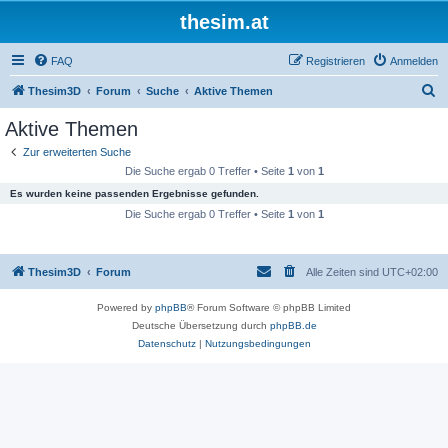
thesim.at
FAQ
Registrieren
Anmelden
S
Thesim3D
Forum
Suche
Aktive Themen
u
Aktive Themen
c
Zur erweiterten Suche
h
Die Suche ergab 0 Treffer • Seite
1
von
1
e
Es wurden keine passenden Ergebnisse gefunden.
Die Suche ergab 0 Treffer • Seite
1
von
1
Thesim3D
Forum
Alle Zeiten sind
UTC+02:00
Powered by
phpBB
® Forum Software © phpBB Limited
Deutsche Übersetzung durch
phpBB.de
Datenschutz
|
Nutzungsbedingungen