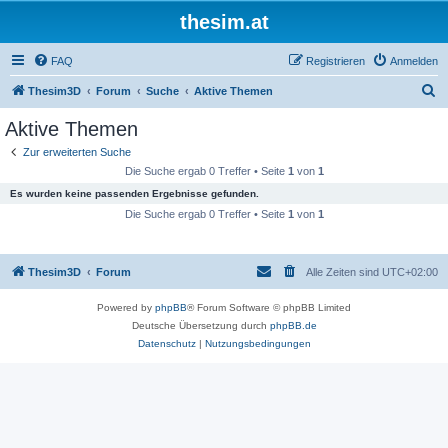
thesim.at
FAQ
Registrieren
Anmelden
S
Thesim3D
Forum
Suche
Aktive Themen
u
Aktive Themen
c
Zur erweiterten Suche
h
Die Suche ergab 0 Treffer • Seite
1
von
1
e
Es wurden keine passenden Ergebnisse gefunden.
Die Suche ergab 0 Treffer • Seite
1
von
1
Thesim3D
Forum
Alle Zeiten sind
UTC+02:00
Powered by
phpBB
® Forum Software © phpBB Limited
Deutsche Übersetzung durch
phpBB.de
Datenschutz
|
Nutzungsbedingungen