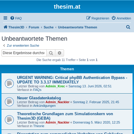
thesim.at
FAQ
Registrieren
Anmelden
S
Thesim3D
Forum
Suche
Unbeantwortete Themen
u
Unbeantwortete Themen
c
Zur erweiterten Suche
h
Suche
Erweiterte Suche
e
Die Suche ergab 11 Treffer • Seite
1
von
1
Themen
URGENT WARNING: Critical phpBB Authentication Bypass -
UPDATE TO 3.3.17 IMMEDIATELY
Letzter Beitrag von
Admin_Krec
«
Samstag 13. Juni 2026, 02:51
Verfasst in
FAQs
Neuer Glasdatenkatalog
Letzter Beitrag von
Admin_Nackler
«
Sonntag 2. Februar 2025, 21:45
Verfasst in
Ankündigungen
Theoretische Grundlagen zum Simulationskern von
Thesim3D (GEBA)
Letzter Beitrag von
Admin_Nackler
«
Donnerstag 5. März 2020, 12:25
Verfasst in
Theorie