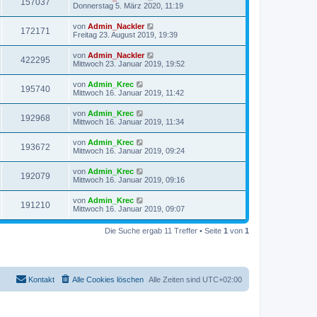
157037
Donnerstag 5. März 2020, 11:19
von
Admin_Nackler
172171
Freitag 23. August 2019, 19:39
von
Admin_Nackler
422295
Mittwoch 23. Januar 2019, 19:52
von
Admin_Krec
195740
Mittwoch 16. Januar 2019, 11:42
von
Admin_Krec
192968
Mittwoch 16. Januar 2019, 11:34
von
Admin_Krec
193672
Mittwoch 16. Januar 2019, 09:24
von
Admin_Krec
192079
Mittwoch 16. Januar 2019, 09:16
von
Admin_Krec
191210
Mittwoch 16. Januar 2019, 09:07
Die Suche ergab 11 Treffer • Seite
1
von
1
Kontakt
Alle Cookies löschen
Alle Zeiten sind
UTC+02:00