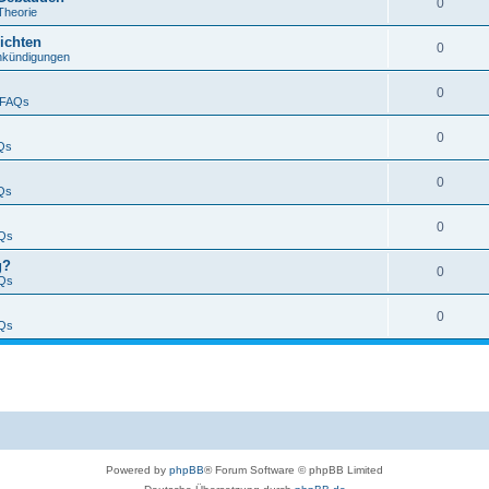
0
Theorie
ichten
0
nkündigungen
0
FAQs
0
Qs
0
Qs
0
Qs
g?
0
Qs
0
Qs
Powered by
phpBB
® Forum Software © phpBB Limited