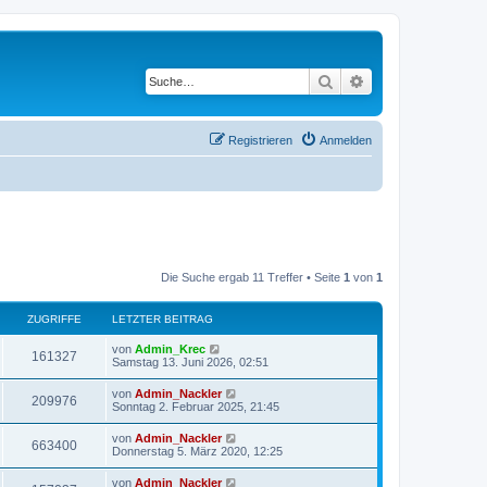
Suche
Erweiterte Suche
Registrieren
Anmelden
Die Suche ergab 11 Treffer • Seite
1
von
1
ZUGRIFFE
LETZTER BEITRAG
von
Admin_Krec
161327
Samstag 13. Juni 2026, 02:51
von
Admin_Nackler
209976
Sonntag 2. Februar 2025, 21:45
von
Admin_Nackler
663400
Donnerstag 5. März 2020, 12:25
von
Admin_Nackler