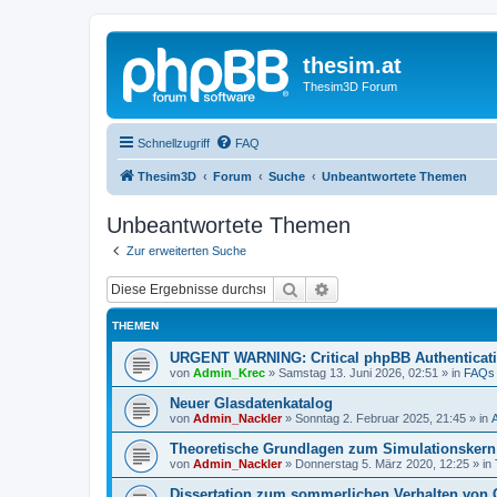
thesim.at
Thesim3D Forum
Schnellzugriff
FAQ
Thesim3D
Forum
Suche
Unbeantwortete Themen
Unbeantwortete Themen
Zur erweiterten Suche
Suche
Erweiterte Suche
THEMEN
URGENT WARNING: Critical phpBB Authenticat
von
Admin_Krec
»
Samstag 13. Juni 2026, 02:51
» in
FAQs
Neuer Glasdatenkatalog
von
Admin_Nackler
»
Sonntag 2. Februar 2025, 21:45
» in
Theoretische Grundlagen zum Simulationsker
von
Admin_Nackler
»
Donnerstag 5. März 2020, 12:25
» in
Dissertation zum sommerlichen Verhalten von