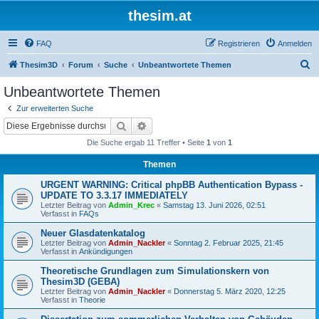
thesim.at
FAQ
Registrieren
Anmelden
S
Thesim3D
Forum
Suche
Unbeantwortete Themen
u
Unbeantwortete Themen
c
Zur erweiterten Suche
h
Suche
Erweiterte Suche
e
Die Suche ergab 11 Treffer • Seite
1
von
1
Themen
URGENT WARNING: Critical phpBB Authentication Bypass -
UPDATE TO 3.3.17 IMMEDIATELY
Letzter Beitrag von
Admin_Krec
«
Samstag 13. Juni 2026, 02:51
Verfasst in
FAQs
Neuer Glasdatenkatalog
Letzter Beitrag von
Admin_Nackler
«
Sonntag 2. Februar 2025, 21:45
Verfasst in
Ankündigungen
Theoretische Grundlagen zum Simulationskern von
Thesim3D (GEBA)
Letzter Beitrag von
Admin_Nackler
«
Donnerstag 5. März 2020, 12:25
Verfasst in
Theorie