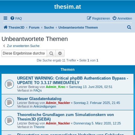
thesim.at
FAQ
Registrieren
Anmelden
S
Thesim3D
Forum
Suche
Unbeantwortete Themen
u
Unbeantwortete Themen
c
Zur erweiterten Suche
h
Suche
Erweiterte Suche
e
Die Suche ergab 11 Treffer • Seite
1
von
1
Themen
URGENT WARNING: Critical phpBB Authentication Bypass -
UPDATE TO 3.3.17 IMMEDIATELY
Letzter Beitrag von
Admin_Krec
«
Samstag 13. Juni 2026, 02:51
Verfasst in
FAQs
Neuer Glasdatenkatalog
Letzter Beitrag von
Admin_Nackler
«
Sonntag 2. Februar 2025, 21:45
Verfasst in
Ankündigungen
Theoretische Grundlagen zum Simulationskern von
Thesim3D (GEBA)
Letzter Beitrag von
Admin_Nackler
«
Donnerstag 5. März 2020, 12:25
Verfasst in
Theorie