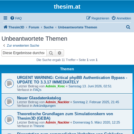
thesim.at
FAQ
Registrieren
Anmelden
S
Thesim3D
Forum
Suche
Unbeantwortete Themen
u
Unbeantwortete Themen
c
Zur erweiterten Suche
h
Suche
Erweiterte Suche
e
Die Suche ergab 11 Treffer • Seite
1
von
1
Themen
URGENT WARNING: Critical phpBB Authentication Bypass -
UPDATE TO 3.3.17 IMMEDIATELY
Letzter Beitrag von
Admin_Krec
«
Samstag 13. Juni 2026, 02:51
Verfasst in
FAQs
Neuer Glasdatenkatalog
Letzter Beitrag von
Admin_Nackler
«
Sonntag 2. Februar 2025, 21:45
Verfasst in
Ankündigungen
Theoretische Grundlagen zum Simulationskern von
Thesim3D (GEBA)
Letzter Beitrag von
Admin_Nackler
«
Donnerstag 5. März 2020, 12:25
Verfasst in
Theorie