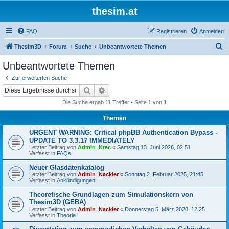
thesim.at
FAQ
Registrieren
Anmelden
S
Thesim3D
Forum
Suche
Unbeantwortete Themen
u
Unbeantwortete Themen
c
Zur erweiterten Suche
h
Suche
Erweiterte Suche
e
Die Suche ergab 11 Treffer • Seite
1
von
1
Themen
URGENT WARNING: Critical phpBB Authentication Bypass -
UPDATE TO 3.3.17 IMMEDIATELY
Letzter Beitrag von
Admin_Krec
«
Samstag 13. Juni 2026, 02:51
Verfasst in
FAQs
Neuer Glasdatenkatalog
Letzter Beitrag von
Admin_Nackler
«
Sonntag 2. Februar 2025, 21:45
Verfasst in
Ankündigungen
Theoretische Grundlagen zum Simulationskern von
Thesim3D (GEBA)
Letzter Beitrag von
Admin_Nackler
«
Donnerstag 5. März 2020, 12:25
Verfasst in
Theorie