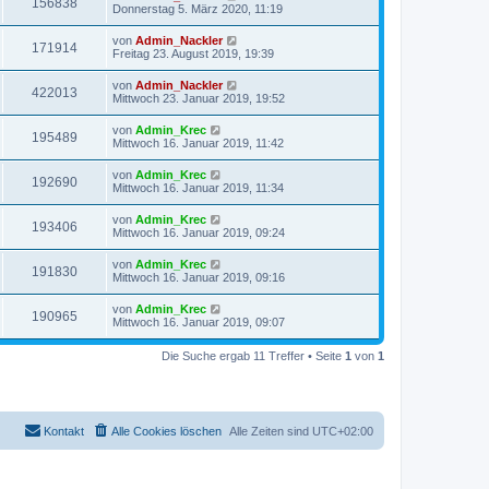
156838
Donnerstag 5. März 2020, 11:19
von
Admin_Nackler
171914
Freitag 23. August 2019, 19:39
von
Admin_Nackler
422013
Mittwoch 23. Januar 2019, 19:52
von
Admin_Krec
195489
Mittwoch 16. Januar 2019, 11:42
von
Admin_Krec
192690
Mittwoch 16. Januar 2019, 11:34
von
Admin_Krec
193406
Mittwoch 16. Januar 2019, 09:24
von
Admin_Krec
191830
Mittwoch 16. Januar 2019, 09:16
von
Admin_Krec
190965
Mittwoch 16. Januar 2019, 09:07
Die Suche ergab 11 Treffer • Seite
1
von
1
Kontakt
Alle Cookies löschen
Alle Zeiten sind
UTC+02:00