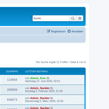
Suche
Erweiterte Suche
Registrieren
Anmelden
Die Suche ergab 11 Treffer • Seite
1
von
1
ZUGRIFFE
LETZTER BEITRAG
von
Admin_Krec
123664
Samstag 13. Juni 2026, 02:51
von
Admin_Nackler
209669
Sonntag 2. Februar 2025, 21:45
von
Admin_Nackler
649073
Donnerstag 5. März 2020, 12:25
von
Admin_Nackler