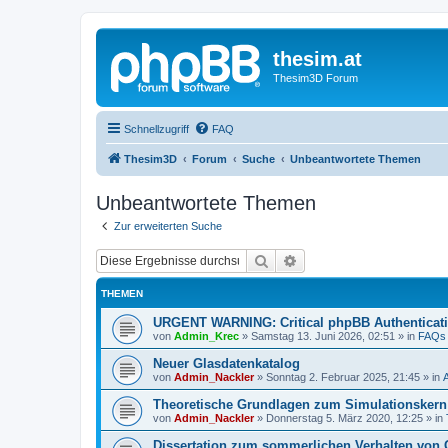
thesim.at
Thesim3D Forum
Schnellzugriff
FAQ
Thesim3D
Forum
Suche
Unbeantwortete Themen
Unbeantwortete Themen
Zur erweiterten Suche
Suche
Erweiterte Suche
THEMEN
URGENT WARNING: Critical phpBB Authenticat
von
Admin_Krec
»
Samstag 13. Juni 2026, 02:51
» in
FAQs
Neuer Glasdatenkatalog
von
Admin_Nackler
»
Sonntag 2. Februar 2025, 21:45
» in
Theoretische Grundlagen zum Simulationsker
von
Admin_Nackler
»
Donnerstag 5. März 2020, 12:25
» in
Dissertation zum sommerlichen Verhalten von