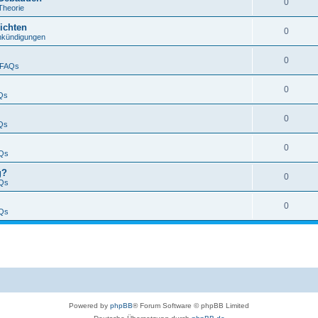
0
Theorie
ichten
0
nkündigungen
0
FAQs
0
Qs
0
Qs
0
Qs
g?
0
Qs
0
Qs
Powered by
phpBB
® Forum Software © phpBB Limited