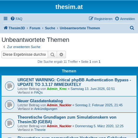
thesim.at
FAQ
Registrieren
Anmelden
S
Thesim3D
Forum
Suche
Unbeantwortete Themen
u
Unbeantwortete Themen
c
Zur erweiterten Suche
h
Suche
Erweiterte Suche
e
Die Suche ergab 11 Treffer • Seite
1
von
1
Themen
URGENT WARNING: Critical phpBB Authentication Bypass -
UPDATE TO 3.3.17 IMMEDIATELY
Letzter Beitrag von
Admin_Krec
«
Samstag 13. Juni 2026, 02:51
Verfasst in
FAQs
Neuer Glasdatenkatalog
Letzter Beitrag von
Admin_Nackler
«
Sonntag 2. Februar 2025, 21:45
Verfasst in
Ankündigungen
Theoretische Grundlagen zum Simulationskern von
Thesim3D (GEBA)
Letzter Beitrag von
Admin_Nackler
«
Donnerstag 5. März 2020, 12:25
Verfasst in
Theorie