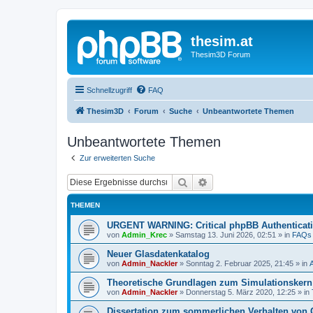
thesim.at
Thesim3D Forum
Schnellzugriff
FAQ
Thesim3D
Forum
Suche
Unbeantwortete Themen
Unbeantwortete Themen
Zur erweiterten Suche
Suche
Erweiterte Suche
THEMEN
URGENT WARNING: Critical phpBB Authenticat
von
Admin_Krec
»
Samstag 13. Juni 2026, 02:51
» in
FAQs
Neuer Glasdatenkatalog
von
Admin_Nackler
»
Sonntag 2. Februar 2025, 21:45
» in
Theoretische Grundlagen zum Simulationsker
von
Admin_Nackler
»
Donnerstag 5. März 2020, 12:25
» in
Dissertation zum sommerlichen Verhalten von