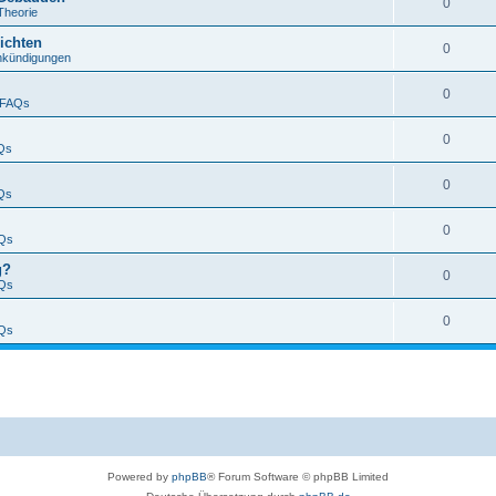
0
Theorie
ichten
0
nkündigungen
0
FAQs
0
Qs
0
Qs
0
Qs
g?
0
Qs
0
Qs
Powered by
phpBB
® Forum Software © phpBB Limited