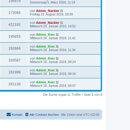
156979
Donnerstag 5. März 2020, 11:19
von
Admin_Nackler
172084
Freitag 23. August 2019, 19:39
von
Admin_Nackler
422192
Mittwoch 23. Januar 2019, 19:52
von
Admin_Krec
195655
Mittwoch 16. Januar 2019, 11:42
von
Admin_Krec
192884
Mittwoch 16. Januar 2019, 11:34
von
Admin_Krec
193587
Mittwoch 16. Januar 2019, 09:24
von
Admin_Krec
191999
Mittwoch 16. Januar 2019, 09:16
von
Admin_Krec
191138
Mittwoch 16. Januar 2019, 09:07
Die Suche ergab 11 Treffer • Seite
1
von
1
Kontakt
Alle Cookies löschen
Alle Zeiten sind
UTC+02:00