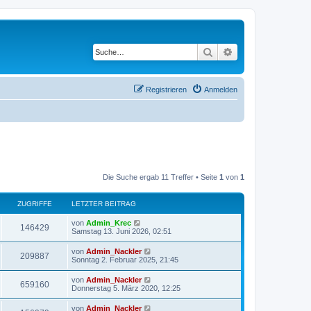
Suche
Erweiterte Suche
Registrieren
Anmelden
Die Suche ergab 11 Treffer • Seite
1
von
1
ZUGRIFFE
LETZTER BEITRAG
von
Admin_Krec
146429
Samstag 13. Juni 2026, 02:51
von
Admin_Nackler
209887
Sonntag 2. Februar 2025, 21:45
von
Admin_Nackler
659160
Donnerstag 5. März 2020, 12:25
von
Admin_Nackler