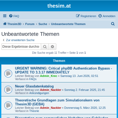
thesim.at
FAQ
Registrieren
Anmelden
S
Thesim3D
Forum
Suche
Unbeantwortete Themen
u
Unbeantwortete Themen
c
Zur erweiterten Suche
h
Suche
Erweiterte Suche
e
Die Suche ergab 11 Treffer • Seite
1
von
1
Themen
URGENT WARNING: Critical phpBB Authentication Bypass -
UPDATE TO 3.3.17 IMMEDIATELY
Letzter Beitrag von
Admin_Krec
«
Samstag 13. Juni 2026, 02:51
Verfasst in
FAQs
Neuer Glasdatenkatalog
Letzter Beitrag von
Admin_Nackler
«
Sonntag 2. Februar 2025, 21:45
Verfasst in
Ankündigungen
Theoretische Grundlagen zum Simulationskern von
Thesim3D (GEBA)
Letzter Beitrag von
Admin_Nackler
«
Donnerstag 5. März 2020, 12:25
Verfasst in
Theorie