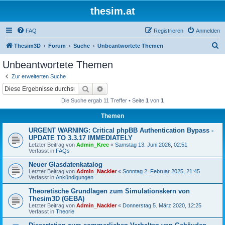
thesim.at
FAQ
Registrieren
Anmelden
S
Thesim3D
Forum
Suche
Unbeantwortete Themen
u
Unbeantwortete Themen
c
Zur erweiterten Suche
h
Suche
Erweiterte Suche
e
Die Suche ergab 11 Treffer • Seite
1
von
1
Themen
URGENT WARNING: Critical phpBB Authentication Bypass -
UPDATE TO 3.3.17 IMMEDIATELY
Letzter Beitrag von
Admin_Krec
«
Samstag 13. Juni 2026, 02:51
Verfasst in
FAQs
Neuer Glasdatenkatalog
Letzter Beitrag von
Admin_Nackler
«
Sonntag 2. Februar 2025, 21:45
Verfasst in
Ankündigungen
Theoretische Grundlagen zum Simulationskern von
Thesim3D (GEBA)
Letzter Beitrag von
Admin_Nackler
«
Donnerstag 5. März 2020, 12:25
Verfasst in
Theorie