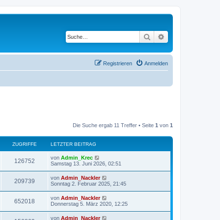
Suche
Erweiterte Suche
Registrieren
Anmelden
Die Suche ergab 11 Treffer • Seite
1
von
1
ZUGRIFFE
LETZTER BEITRAG
von
Admin_Krec
126752
Samstag 13. Juni 2026, 02:51
von
Admin_Nackler
209739
Sonntag 2. Februar 2025, 21:45
von
Admin_Nackler
652018
Donnerstag 5. März 2020, 12:25
von
Admin_Nackler