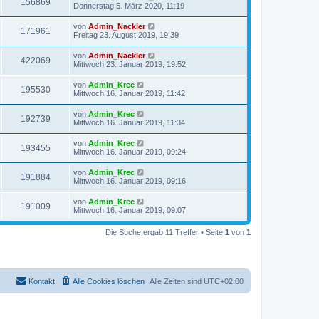
156869
Donnerstag 5. März 2020, 11:19
von
Admin_Nackler
171961
Freitag 23. August 2019, 19:39
von
Admin_Nackler
422069
Mittwoch 23. Januar 2019, 19:52
von
Admin_Krec
195530
Mittwoch 16. Januar 2019, 11:42
von
Admin_Krec
192739
Mittwoch 16. Januar 2019, 11:34
von
Admin_Krec
193455
Mittwoch 16. Januar 2019, 09:24
von
Admin_Krec
191884
Mittwoch 16. Januar 2019, 09:16
von
Admin_Krec
191009
Mittwoch 16. Januar 2019, 09:07
Die Suche ergab 11 Treffer • Seite
1
von
1
Kontakt
Alle Cookies löschen
Alle Zeiten sind
UTC+02:00