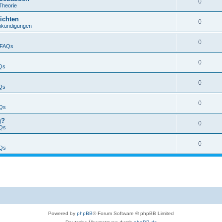
0
Theorie
ichten
0
nkündigungen
0
FAQs
0
Qs
0
Qs
0
Qs
g?
0
Qs
0
Qs
Powered by
phpBB
® Forum Software © phpBB Limited