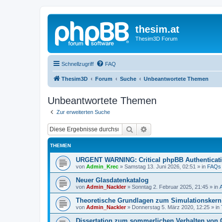
thesim.at
Thesim3D Forum
Schnellzugriff
FAQ
Thesim3D
Forum
Suche
Unbeantwortete Themen
Unbeantwortete Themen
Zur erweiterten Suche
Suche
Erweiterte Suche
THEMEN
URGENT WARNING: Critical phpBB Authenticat
von
Admin_Krec
»
Samstag 13. Juni 2026, 02:51
» in
FAQs
Neuer Glasdatenkatalog
von
Admin_Nackler
»
Sonntag 2. Februar 2025, 21:45
» in
Theoretische Grundlagen zum Simulationsker
von
Admin_Nackler
»
Donnerstag 5. März 2020, 12:25
» in
Dissertation zum sommerlichen Verhalten von